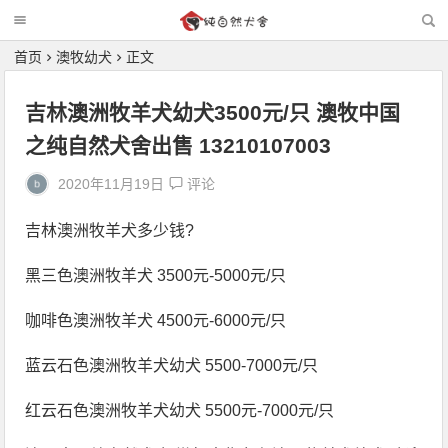
首页
澳牧幼犬
正文
吉林澳洲牧羊犬幼犬3500元/只 澳牧中国
之纯自然犬舍出售 13210107003
2020年11月19日
评论
吉林澳洲牧羊犬多少钱
?
黑三色澳洲牧羊犬
3500
元
-5000
元
/
只
咖啡色澳洲牧羊犬
4500
元
-6000
元
/
只
蓝云石色澳洲牧羊犬幼犬
5500-7000
元
/
只
红云石色澳洲牧羊犬幼犬
5500
元
-7000
元
/
只